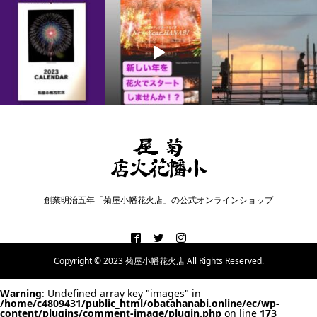
創業明治五年「菊屋小幡花火店」の公式オンラインショップ
Copyright © 2023 菊屋小幡花火店 All Rights Reserved.
Warning
: Undefined array key "images" in
/home/c4809431/public_html/obatahanabi.online/ec/wp-
content/plugins/comment-image/plugin.php
on line
173