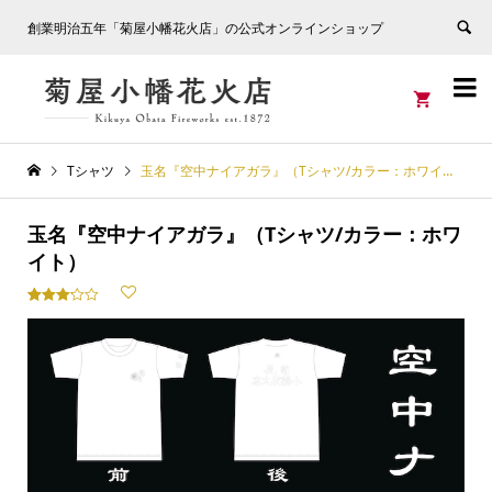
創業明治五年「菊屋小幡花火店」の公式オンラインショップ


Tシャツ
玉名『空中ナイアガラ』（Tシャツ/カラー：ホワイト）
玉名『空中ナイアガラ』（Tシャツ/カラー：ホワ
イト）
Rated
66
3.20
out
of 5
based
on
customer
ratings