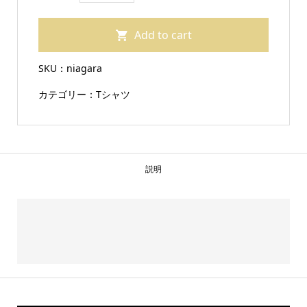
『空
Add to cart
中
ナ
SKU：
niagara
イ
カテゴリー：
Tシャツ
ア
ガ
ラ』
（T
説明
シ
ャ
ツ/
カ
ラ
ー：
ホ
ワ