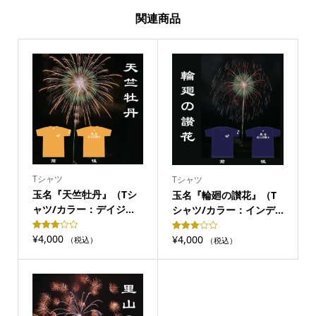
関連商品
イ
ト）
quantity
Tシャツ
Tシャツ
玉名『天竺牡丹』（Tシ
玉名『輪廻の讃花』（T
ャツ/カラー：デイジ...
シャツ/カラー：インデ...
¥
4,000
Rated
2160
¥
4,000
Rated
2530
（税込）
（税込）
3.00
3.00
out of 5
out of 5
based
based
on
on
customer
customer
ratings
ratings