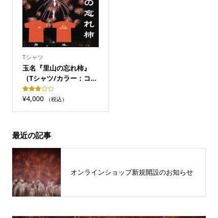
Tシャツ
玉名『里山の忘れ柿』
（Tシャツ/カラー：コ...
¥
4,000
Rated
1792
（税込）
3.00
out of 5
based
on
customer
ratings
最近の記事
オンラインショップ新規開設のお知らせ